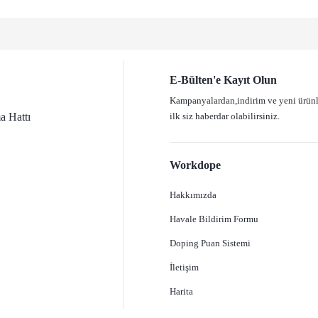
ve diğer konularda yetersiz gördüğünüz noktaları öneri formunu kullanarak tarafımız
Bu ürüne ilk yorumu siz yapın!
Yorum Yaz
E-Bülten'e Kayıt Olun
Kampanyalardan,indirim ve yeni ürün
 Hattı
ilk siz haberdar olabilirsiniz.
Workdope
Hakkımızda
Havale Bildirim Formu
Gönder
Doping Puan Sistemi
İletişim
Harita