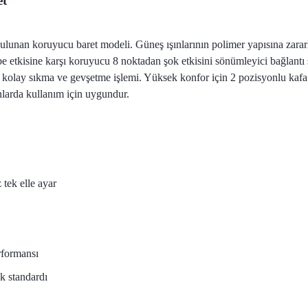
et
ulunan koruyucu baret modeli. Güneş ışınlarının polimer yapısına zara
e etkisine karşı koruyucu 8 noktadan şok etkisini sönümleyici bağlantı 
kolay sıkma ve gevşetme işlemi. Yüksek konfor için 2 pozisyonlu kafa b
lanlarda kullanım için uygundur.
 tek elle ayar
rformansı
k standardı