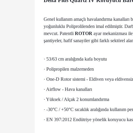
Delta Plus Quartz IV Koruyucu Bar
Genel kullanım amaçlı havalandırma kanalları b
yoğunluklu Poliprolilenden imal edilmiştir. Darb
mevcut. Patentli
ROTOR
ayar mekanizması ile 
şantiyeler, hafif sanayiler gibi farklı sektörel a
· 53/63 cm aralığında kafa boyutu
· Polipropilen malzemeden
· One-D Rotor sistemi - Eldiven veya eldivensiz
· Airflow - Hava kanalları
· Yüksek / Alçak 2 konumlandırma
· -30°C / +50°C sıcaklık aralığında kullanım pe
· EN 397:2012 Endütriye yönelik koruyucu kas