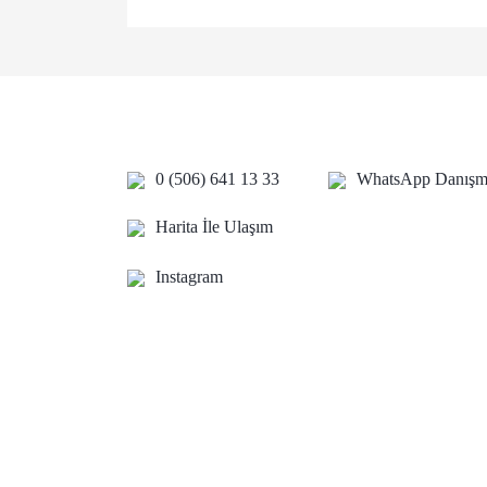
Bu ürünün fiyat bilgisi, resim, ürün açıklamalarında 
Görüş ve önerileriniz için teşekkür ederiz.
Ürün resmi kalitesiz, bozuk veya görüntülenemiyor.
Ürün açıklamasında eksik bilgiler bulunuyor.
Ürün bilgilerinde hatalar bulunuyor.
0 (506) 641 13 33
WhatsApp Danışma
Ürün fiyatı diğer sitelerden daha pahalı.
Bu ürüne benzer farklı alternatifler olmalı.
Harita İle Ulaşım
Instagram