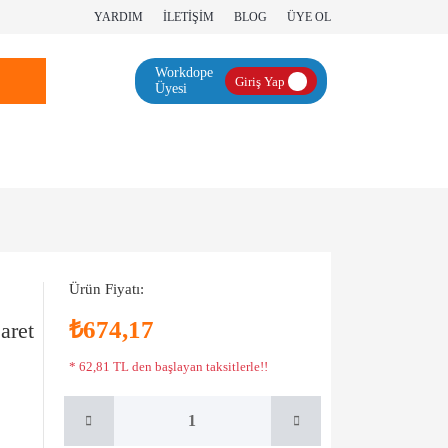
YARDIM
İLETİŞİM
BLOG
ÜYE OL
Workdope
Giriş Yap
Üyesi
Ürün Fiyatı:
₺674,17
aret
* 62,81 TL den başlayan taksitlerle!!