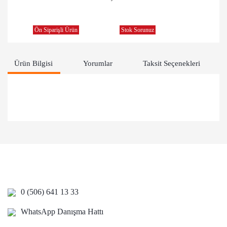
Ön Siparişli Ürün
Stok Sorunuz
Ürün Bilgisi
Yorumlar
Taksit Seçenekleri
Bu ürünün fiyat bilgisi, resim, ürün açıklamalarında ve diğer
konularda yetersiz gördüğünüz noktaları öneri formunu
Bu ürüne ilk yorumu siz yapın!
kullanarak tarafımıza iletebilirsiniz.
Görüş ve önerileriniz için teşekkür ederiz.
Yorum Yaz
Ürün resmi kalitesiz, bozuk veya görüntülenemiyor.
Ürün açıklamasında eksik bilgiler bulunuyor.
0 (506) 641 13 33
Ürün bilgilerinde hatalar bulunuyor.
WhatsApp Danışma Hattı
Ürün fiyatı diğer sitelerden daha pahalı.