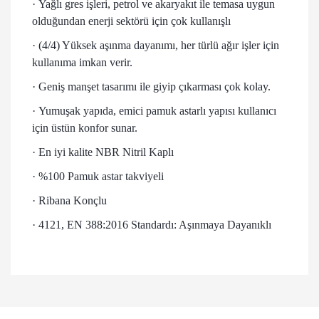
·
Yağlı gres işleri, petrol ve akaryakıt ile temasa uygun
olduğundan enerji sektörü için çok kullanışlı
·
(4/4) Yüksek aşınma dayanımı, her türlü ağır işler için
kullanıma imkan verir.
·
Geniş manşet tasarımı ile giyip çıkarması çok kolay.
·
Yumuşak yapıda, emici pamuk astarlı yapısı kullanıcı
için üstün konfor sunar.
· En iyi kalite NBR Nitril Kaplı
· %100 Pamuk astar takviyeli
· Ribana Konçlu
· 4121, EN 388:2016 Standardı: Aşınmaya Dayanıklı
Bu ürünün fiyat bilgisi, resim, ürün açıklamalarında ve diğer
konularda yetersiz gördüğünüz noktaları öneri formunu
kullanarak tarafımıza iletebilirsiniz.
Görüş ve önerileriniz için teşekkür ederiz.
Kaliteli