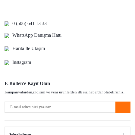
Aldigim eldivenden memnunun bi cok urune gore daha dayanikli
Ürün resmi kalitesiz, bozuk veya görüntülenemiyor.
surekli burdan aliyorum eldivenleri hic bir sorun yasamadim yaptigim
Ürün açıklamasında eksik bilgiler bulunuyor.
alisveristen guvenle burdan alisveris yapabilirsiniz fiyatida iyi
0 (506) 641 13 33
kaliteside iyi
Ürün bilgilerinde hatalar bulunuyor.
WhatsApp Danışma Hattı
Ürün fiyatı diğer sitelerden daha pahalı.
Nihan Fevzioglu | 09/05/2026
Bu ürüne benzer farklı alternatifler olmalı.
Harita İle Ulaşım
Yorum Yaz
Instagram
E-Bülten'e Kayıt Olun
Gönder
Kampanyalardan,indirim ve yeni ürünlerden ilk siz haberdar olabilirsiniz.
Workdope