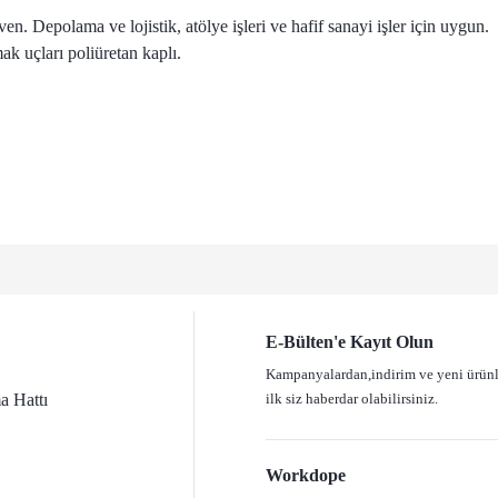
. Depolama ve lojistik, atölye işleri ve hafif sanayi işler için uygun.
ak uçları poliüretan kaplı.
ve diğer konularda yetersiz gördüğünüz noktaları öneri formunu kullanarak tarafımız
Bu ürüne ilk yorumu siz yapın!
Yorum Yaz
E-Bülten'e Kayıt Olun
Kampanyalardan,indirim ve yeni ürün
 Hattı
ilk siz haberdar olabilirsiniz.
Workdope