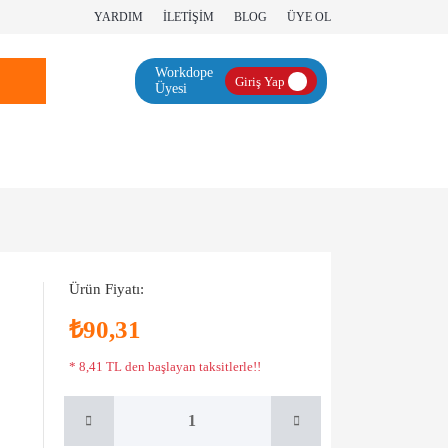
YARDIM
İLETİŞİM
BLOG
ÜYE OL
Workdope
Giriş Yap
Üyesi
Ürün Fiyatı:
₺90,31
* 8,41 TL den başlayan taksitlerle!!