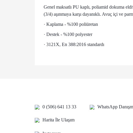
Genel maksatlı PU kaplı, poliamid dokuma eldiven
(3/4) aşınmaya karşı dayanıklı. Avuç içi ve parm
· Kaplama - %100 poliüretan
· Destek - %100 polyester
· 3121X, En 388:2016 standardı
Bu ürünün fiyat bilgisi, resim, ürün açıklamalarında 
Görüş ve önerileriniz için teşekkür ederiz.
Ürün resmi kalitesiz, bozuk veya görüntülenemiyor.
Ürün açıklamasında eksik bilgiler bulunuyor.
Ürün bilgilerinde hatalar bulunuyor.
0 (506) 641 13 33
WhatsApp Danışma
Ürün fiyatı diğer sitelerden daha pahalı.
Bu ürüne benzer farklı alternatifler olmalı.
Harita İle Ulaşım