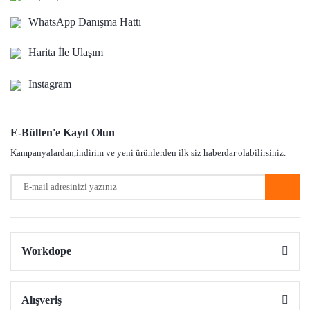
Ürün bilgilerinde hatalar bulunuyor.
WhatsApp Danışma Hattı
Ürün fiyatı diğer sitelerden daha pahalı.
Bu ürüne benzer farklı alternatifler olmalı.
Harita İle Ulaşım
Instagram
E-Bülten'e Kayıt Olun
Gönder
Kampanyalardan,indirim ve yeni ürünlerden ilk siz haberdar olabilirsiniz.
Workdope
Alışveriş