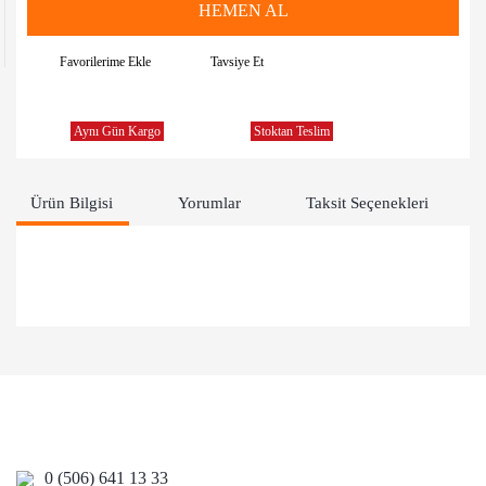
HEMEN AL
Tavsiye Et
Aynı Gün Kargo
Stoktan Teslim
Ürün Bilgisi
Yorumlar
Taksit Seçenekleri
Bu ürünün fiyat bilgisi, resim, ürün açıklamalarında ve diğer
konularda yetersiz gördüğünüz noktaları öneri formunu
Bu ürüne ilk yorumu siz yapın!
kullanarak tarafımıza iletebilirsiniz.
Görüş ve önerileriniz için teşekkür ederiz.
Yorum Yaz
Ürün resmi kalitesiz, bozuk veya görüntülenemiyor.
Ürün açıklamasında eksik bilgiler bulunuyor.
0 (506) 641 13 33