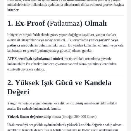
müdahalelerinde kullanılacak aydınlatma cihazlarında dikkat edilmesi gereken başlıca
kriterler:
1. Ex-Proof (
Patlatmaz
) Olmalı
İtfaiyeciler birçok farklı alanda görev yapar: doğalgaz kaçakları, yangın alanları,
akaryakıt istasyonları veya sanayi tesisleri... Bu ortamlarda
yanıcı gazların veya
patlayıcı maddelerin
bulunma riski vardır. Bu yüzden kullanılan el feneri veya kafa
lambasının
ex-proof
(patlamaya karşı güvenli) olması gerekir.
ATEX sertifikalı aydınlatma ürünleri
, bu tip tehlikeli ortamlarda güvenle
kullanılabilir. Bu cihazlar, kıvılcım çıkarmaz ve özel olarak yalıtılmış kendinden
emniyetli devrelere sahiptir.
2. Yüksek Işık Gücü ve Kandela
Değeri
Yangın yerlerinde yoğun duman, karanlık ve toz, görüş mesafesini ciddi şekilde
azaltır. Bu nedenle kullanılacak fenerin:
Yüksek lümen değerine
sahip olması (örneğin 200-600 lümen)
Uzak mesafeyi net şekilde aydınlatabilecek
yüksek kandela değerine
sahip olması
gereklidir. Kandela değeri, ışığın belirli bir noktaya ne kadar güçlü odaklandığını