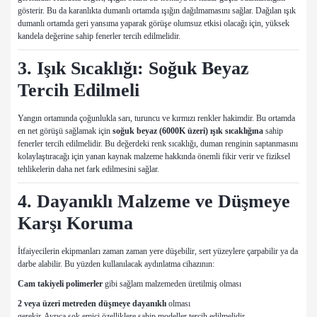
gösterir. Bu da karanlıkta dumanlı ortamda ışığın dağılmamasını sağlar. Dağılan ışık
dumanlı ortamda geri yansıma yaparak görüşe olumsuz etkisi olacağı için, yüksek
kandela değerine sahip fenerler tercih edilmelidir.
3. Işık Sıcaklığı: Soğuk Beyaz
Tercih Edilmeli
Yangın ortamında çoğunlukla sarı, turuncu ve kırmızı renkler hakimdir. Bu ortamda
en net görüşü sağlamak için
soğuk beyaz (6000K üzeri) ışık sıcaklığına
sahip
fenerler tercih edilmelidir. Bu değerdeki renk sıcaklığı, duman renginin saptanmasını
kolaylaştıracağı için yanan kaynak malzeme hakkında önemli fikir verir ve fiziksel
tehlikelerin daha net fark edilmesini sağlar.
4. Dayanıklı Malzeme ve Düşmeye
Karşı Koruma
İtfaiyecilerin ekipmanları zaman zaman yere düşebilir, sert yüzeylere çarpabilir ya da
darbe alabilir. Bu yüzden kullanılacak aydınlatma cihazının:
Cam takiyeli polimerler
gibi sağlam malzemeden üretilmiş olması
2 veya üzeri metreden düşmeye dayanıklı
olması
gerekir. Ayrıca şok emici özelliklere sahip modeller tercih edilmelidir.