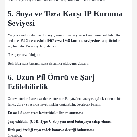
5. Suya ve Toza Karşı IP Koruma
Seviyesi
Yangın alanlarında fenerler suya, çamura ya da yoğun toza maruz kalabilir. Bu
nedenle IPXX derecesinin
IP67 veya IP68 koruma seviyesine
sahip ürünler
seçilmelidir. Bu seviyeler, cihazın:
Toz geçirmez olduğunu
Belirli bir süre basınçlı suya dayanıklı olduğunu gösterir.
6. Uzun Pil Ömrü ve Şarj
Edilebilirlik
Görev süreleri bazen saatlerce sürebilir. Bu yüzden bataryası çabuk tükenen bir
fener, görev sırasında hayati riskler doğurabilir. Seçilecek fenerin:
En az 4-8 saat arası kesintisiz kullanım sunması
Şarj edilebilir (USB, Type-C vb.) yeni nesil bataryaya sahip olması
Hızlı şarj özelliği veya yedek batarya desteği bulunması
önemlidir.