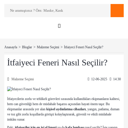
Anasayfa
Bloglar
Malzeme Seçimi
İtfaiyeci Feneri Nasıl Seçilir?
İtfaiyeci Feneri Nasıl Seçilir?
Malzeme Seçimi
12-06-2025
14:30
İtfaiyecilerin zorlu ve tehlikeli görevleri sırasında kullandıkları ekipmanların kalitesi,
hem can güvenliği hem de müdahale başarısı açısından hayati önem taşır. Bu
ekipmanlar arasında yer alan
kişisel aydınlatma cihazları
, yangın, patlama, duman
ve toz gibi zorlu koşullarda görüşü kolaylaştırarak, güvenli ve etkili müdahale
imkânı sunar.
Peki,
itfaiyeciler için en iyi el feneri
ya da
kafa lambası
nasıl seçilir? İşte yangın