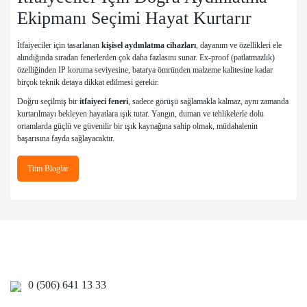
Ekipmanı Seçimi Hayat Kurtarır
İtfaiyeciler için tasarlanan
kişisel aydınlatma cihazları
, dayanım ve özellikleri ele
alındığında sıradan fenerlerden çok daha fazlasını sunar. Ex-proof (patlatmazlık)
özelliğinden IP koruma seviyesine, batarya ömründen malzeme kalitesine kadar
birçok teknik detaya dikkat edilmesi gerekir.
Doğru seçilmiş bir
itfaiyeci feneri
, sadece görüşü sağlamakla kalmaz, aynı zamanda
kurtarılmayı bekleyen hayatlara ışık tutar. Yangın, duman ve tehlikelerle dolu
ortamlarda güçlü ve güvenilir bir ışık kaynağına sahip olmak, müdahalenin
başarısına fayda sağlayacaktır.
Tüm Bloglar
0 (506) 641 13 33